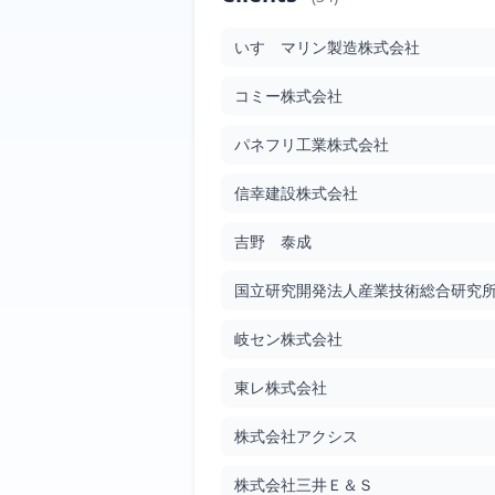
Filed: 1/7/2010
Granted: 5/2/2013
1211 day
いすゞマリン製造株式会社
タイヤトレッド用ゴム組成物
コミー株式会社
JP2010001426
Filed: 1/7/2010
Granted: 3/7/2014
1520 day
パネフリ工業株式会社
信幸建設株式会社
ゴム組成物
JP2010001438
吉野 泰成
Filed: 1/7/2010
Granted: 5/14/2010
127 day
国立研究開発法人産業技術総合研究
水底土砂の移送装置
岐セン株式会社
JP2010001681
Filed: 1/7/2010
Granted: 4/13/2012
827 day
東レ株式会社
株式会社アクシス
流体搬送用ホース
JP2010001939
株式会社三井Ｅ＆Ｓ