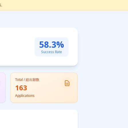
5.
58.3%
Success Rate
Total / 総出願数
163
Applications