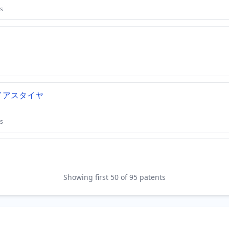
s
イアスタイヤ
s
Showing first 50 of 95 patents
ays