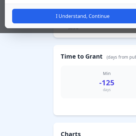
I Understand, Continue
95 Granted / 特許査定
58.3%
Time to Grant
(days from pub
Min
-125
days
Charts