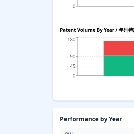
0
Patent Volume By Year / 年
180
90
45
0
Performance by Year
Year