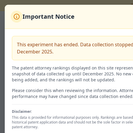
T
Important Notice
Back to Rankings
野口 賢照
This experiment has ended. Data collection stopped
December 2025.
Code:
100066854
The patent attorney rankings displayed on this site represen
snapshot of data collected up until December 2025. No new 
being added, and the rankings will not be updated.
Granted / 特許査定
95
Please consider this when reviewing the information. Attorn
performance may have changed since data collection ended
58.3% of total
Disclaimer:
This data is provided for informational purposes only. Rankings are base
historical patent application data and should not be the sole factor in sele
Patent Status
patent attorney.