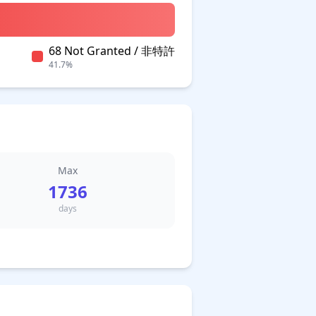
68 Not Granted / 非特許
41.7%
Max
1736
days