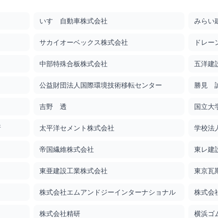
s
いすゞ自動車株式会社
みらい
サカイオーベックス株式会社
ドレー
s
中部特殊合板株式会社
五洋建
公益財団法人国際環境技術移転センター
勝見 
吉野 透
国立大
s
所
太平洋セメント株式会社
学校法
帝国繊維株式会社
東レ建
s
東亜建設工業株式会社
東京瓦
株式会社エムアンドジーインターナショナル
株式会
株式会社精研
横浜ゴ