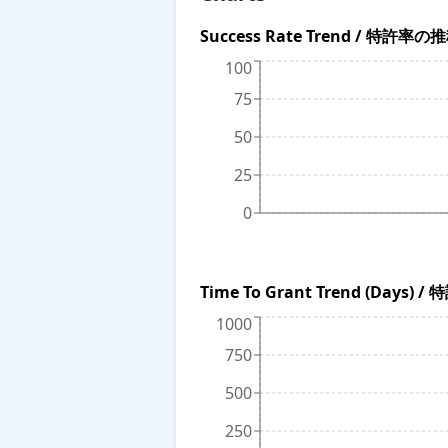
Success Rate Trend / 特許率の
100
75
50
25
0
Time To Grant Trend (Da
1000
750
500
250