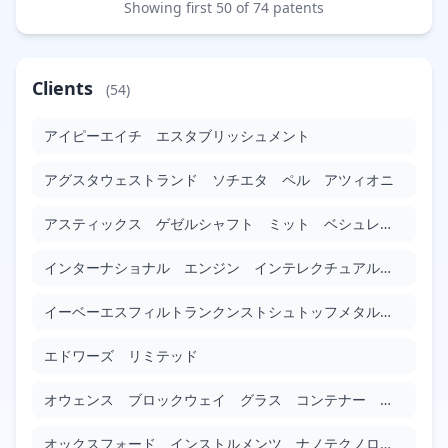
Showing first 50 of 74 patents
貯水タンク及びそれを備えた水洗大便器
JP2010007451
Google Patents
Clients
(54)
Filed: 1/14/2010
Granted: 11/21/2014
1772 days
アイピーエイチ エスタブリッシュメント
ロケットエンジンノズルに作用するジェット剥離による横方向力を減衰させる装置
アグスタウェストランド ソチエタ ペル アツィオニ
JP2010007668
Google Patents
アスティックス ゲゼルシャフト ミット ベシュレンクテル ハフツング
Filed: 1/14/2010
Granted: 1/10/2014
1457 days
インターナショナル エンジン インテレクチュアル プロパティー カンパニー リミテッド ライアビリティ カンパニー
宇宙航行機用の極低温液体貯蔵システム
JP2010013097
イーベーエスフィルトランクンストシュトッフメタルエルツォイクニッセ ゲーエムベーハー
Google Patents
エドワーズ リミテッド
Filed: 1/21/2010
Granted: 4/25/2014
1555 days
オウェンス ブロックウェイ グラス コンテナー インコーポレイテッド
水栓用固定具、及び、水栓用固定具に取り付けられた水栓
JP2010013852
オックスフォード インストルメンツ ナノテクノロジー ツールス リミテッド