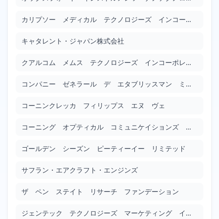
Google Patents
Filed: 1/21/2010
Granted: 4/13/2012
813 days
カリプソー メディカル テクノロジーズ インコーポレイテッド
キャタレント・ジャパン株式会社
２段構造ロッドレンズアレイの製造方法
JP2010015144
クアルコム メムス テクノロジーズ インコーポレイテッド
Google Patents
Filed: 1/21/2010
Granted: 4/18/2014
1548 days
コンパニー ゼネラール デ エタブリッスマン ミシュラン
コーニンクレッカ フィリップス エヌ ヴェ
レーザーカット装置
JP2010017726
Google Patents
コーニング オプティカル コミュニケイションズ リミテッド ライアビリティ カンパニー
Filed: 1/28/2010
Granted: 11/16/2012
1023 days
ゴールデン シーズン ピーティーイー リミテッド
車両用エンジンの給油構造
サフラン・エアクラフト・エンジンズ
JP2010019196
Google Patents
ザ ペン ステイト リサーチ ファンデーション
Filed: 1/28/2010
Granted: 11/16/2012
1023 days
ジェンテック テクノロジーズ マーケティング インコーポレイテッド