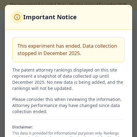
This experiment has ended. Data collection stopped December 2025.
Important Notice
Back to Rankings
弟子丸 健
This experiment has ended. Data collection
Code:
100088694
stopped in December 2025.
56.5%
Success Rate
The patent attorney rankings displayed on this site
represent a snapshot of data collected up until
December 2025. No new data is being added, and the
rankings will not be updated.
Granted / 特許査定
Not Granted / 非特許
74
57
Please consider this when reviewing the information.
Attorney performance may have changed since data
56.5% of total
43.5%
collection ended.
Disclaimer:
Avg. Time / 平均期間
Total / 総出願数
This data is provided for informational purposes only. Rankings
1138d
131