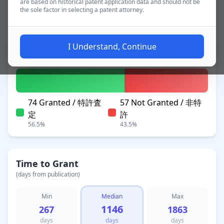
are based on historical patent application data and should not be
the sole factor in selecting a patent attorney.
~3.1 yrs
Applications
I Understand, Continue
Patent Status
74 Granted / 特許査
57 Not Granted / 非特
定
許
56.5%
43.5%
Time to Grant
(days from publication)
Min
Median
Max
1146
267
1863
days
days
days