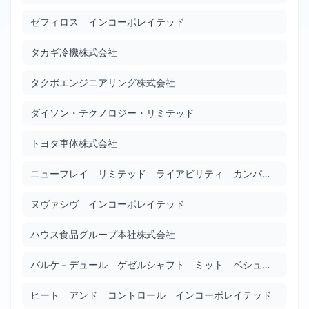
変速機の潤滑構造
ゼフィロス インコーポレイテッド
JP2010019273
Google Patents
タカギ冷機株式会社
Filed: 1/28/2010
Granted: 7/5/2013
1254 days
タクボエンジニアリング株式会社
距離測定装置
ダイソン・テクノロジー・リミテッド
JP2010019863
Google Patents
トヨタ車体株式会社
Filed: 1/28/2010
Granted: 5/17/2013
1205 days
ニューフレイ リミテッド ライアビリティ カンパニー
光吸収性マスクを有する装置
ヌヴァシヴ インコーポレイテッド
JP2010020350
Google Patents
ハウス食品グループ本社株式会社
Filed: 1/28/2010
Granted: 4/27/2012
820 days
バルケ－デュール ゲゼルシャフト ミット ベシュレンクテル ハフツング
同軸ケーブルのコネクタ
JP2010020948
ヒート アンド コントロール インコーポレイテッド
Google Patents