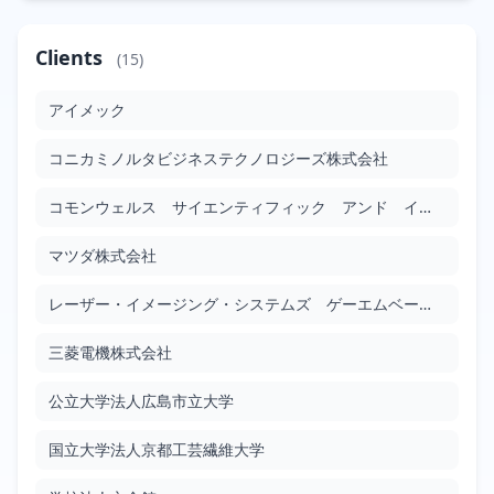
車両用の内燃機関を制御する方法及び内燃機関システム
Clients
(15)
JP2010024908
Google Patents
アイメック
Filed: 2/4/2010
Granted: 9/28/2012
967 days
コニカミノルタビジネステクノロジーズ株式会社
プロセッサ
JP2010026583
コモンウェルス サイエンティフィック アンド インダストリアル リサーチ オーガナイゼーション
Google Patents
マツダ株式会社
Filed: 2/4/2010
Granted: 6/10/2011
491 days
レーザー・イメージング・システムズ ゲーエムベーハー
インバータ回路
JP2010028352
三菱電機株式会社
Google Patents
Filed: 2/4/2010
Granted: 1/25/2013
1086 days
公立大学法人広島市立大学
国立大学法人京都工芸繊維大学
クロック・データ・リカバリ回路
JP2010028615