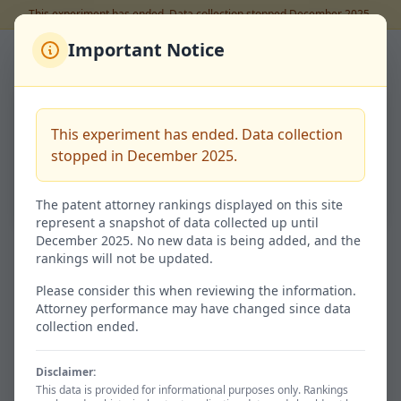
This experiment has ended. Data collection stopped December 2025.
Important Notice
Back to Rankings
石野 正弘
This experiment has ended. Data collection
Code:
100098280
stopped in December 2025.
60.3%
Success Rate
The patent attorney rankings displayed on this site
represent a snapshot of data collected up until
December 2025. No new data is being added, and the
rankings will not be updated.
Granted / 特許査定
Not Granted / 非特許
47
31
Please consider this when reviewing the information.
Attorney performance may have changed since data
60.3% of total
39.7%
collection ended.
Disclaimer:
Avg. Time / 平均期間
Total / 総出願数
This data is provided for informational purposes only. Rankings
1031d
78