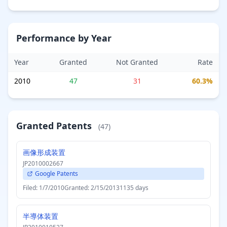
Performance by Year
Year
Granted
Not Granted
Rate
2010
47
31
60.3%
Granted Patents
(47)
画像形成装置
JP2010002667
Google Patents
Filed: 1/7/2010
Granted: 2/15/2013
1135 days
半導体装置