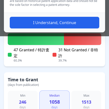
are based on historical patent application data and should not be
the sole factor in selecting a patent attorney.
~2.8 yrs
Applications
I Understand, Continue
Patent Status
47 Granted / 特許査
31 Not Granted / 非特
定
許
60.3%
39.7%
Time to Grant
(days from publication)
Min
Median
Max
1058
246
1513
days
days
days