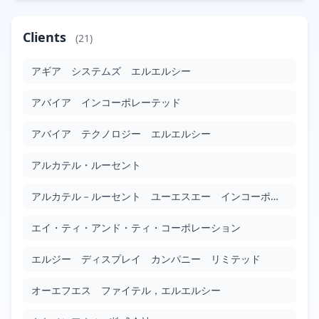
偏光依存性中空光ファイバ
Clients
(21)
JP2010015151
Google Patents
アギア システムズ エルエルシー
Filed: 1/21/2010
Granted: 9/13/2013
1331 days
アバイア インコーポレーテッド
バックライトユニットの光源駆動装置及び方法
JP2010015967
アバイア テクノロジー エルエルシー
Google Patents
アルカテル・ルーセント
Filed: 1/21/2010
Granted: 2/1/2013
1107 days
アルカテル－ルーセント ユーエスエー インコーポレーテッド
バックライトユニット及びこれを含む液晶表示装置
JP2010020276
エイ・ティ・アンド・ティ・コーポレーション
Google Patents
Filed: 1/28/2010
Granted: 1/10/2014
1443 days
エルジー ディスプレイ カンパニー リミテッド
オーエフエス ファイテル，エルエルシー
有機発光ダイオード表示装置
JP2010020314