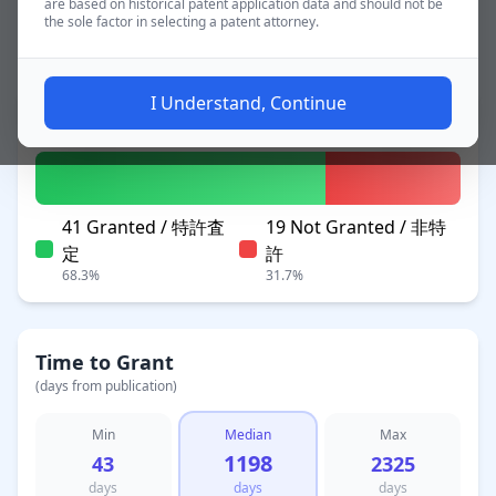
are based on historical patent application data and should not be
the sole factor in selecting a patent attorney.
~3.3 yrs
Applications
I Understand, Continue
Patent Status
41 Granted / 特許査
19 Not Granted / 非特
定
許
68.3%
31.7%
Time to Grant
(days from publication)
Min
Median
Max
1198
43
2325
days
days
days