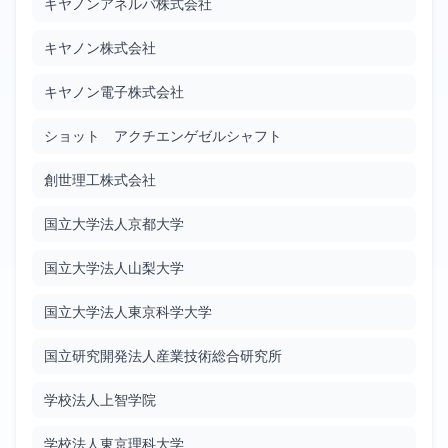
キヤノンアネルバ株式会社
Google Patents
Filed: 1/28/2010
Granted: 7/13/2012
897 days
キヤノン株式会社
高圧放電ランプの製造方法
キヤノン電子株式会社
JP2010021095
Google Patents
ショット アクチエンゲゼルシャフト
Filed: 1/28/2010
Granted: 12/10/2010
316 days
創世理工株式会社
有機エレクトロルミネセンス素子に使用する新規青色発光体
国立大学法人京都大学
JP2010021561
Google Patents
国立大学法人山梨大学
Filed: 1/28/2010
Granted: 4/19/2013
1177 days
国立大学法人東京科学大学
有機電界発光表示装置及びその製造方法
国立研究開発法人産業技術総合研究所
JP2010027591
Google Patents
学校法人上智学院
Filed: 2/4/2010
Granted: 8/19/2011
561 days
学校法人東京理科大学