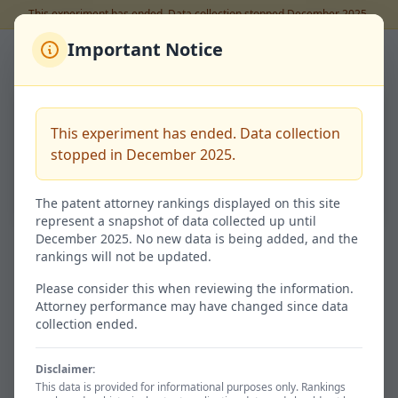
This experiment has ended. Data collection stopped December 2025.
Important Notice
Back to Rankings
朝日 伸光
This experiment has ended. Data collection
Code:
100104352
stopped in December 2025.
68.3%
Success Rate
The patent attorney rankings displayed on this site
represent a snapshot of data collected up until
December 2025. No new data is being added, and the
rankings will not be updated.
Granted / 特許査定
Not Granted / 非特許
41
19
Please consider this when reviewing the information.
Attorney performance may have changed since data
68.3% of total
31.7%
collection ended.
Disclaimer:
Avg. Time / 平均期間
Total / 総出願数
This data is provided for informational purposes only. Rankings
1188d
60