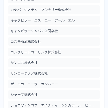
Google Patents
Filed: 1/7/2010
Granted: 8/3/2012
939 days
カヤバ システム マシナリー株式会社
キャタピラー エス エー アール エル
バックアップ電源装置を備えたエンコーダ
JP2010002267
キャタピラージャパン合同会社
Google Patents
Filed: 1/7/2010
Granted: 1/18/2013
1107 days
コスモ石油株式会社
コンクリートコーリング株式会社
ＴＥＭ試料作製方法、及びＴＥＭ試料
JP2010002308
サンエス株式会社
Google Patents
Filed: 1/7/2010
Granted: 7/26/2013
1296 days
サンコーテクノ株式会社
半導体装置
ザ コカ・コーラ カンパニー
JP2010002343
Google Patents
シャープ株式会社
Filed: 1/7/2010
Granted: 5/31/2013
1240 days
ショウワデンコウ エイチディ シンガポール ピーティイー リミテッド