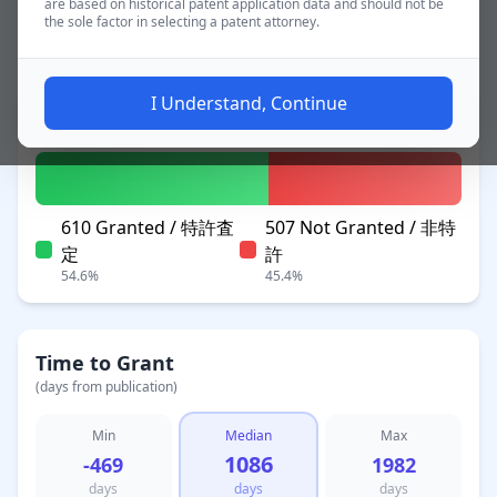
are based on historical patent application data and should not be
the sole factor in selecting a patent attorney.
~2.8 yrs
Applications
I Understand, Continue
Patent Status
610 Granted / 特許査
507 Not Granted / 非特
定
許
54.6%
45.4%
Time to Grant
(days from publication)
Min
Median
Max
1086
-469
1982
days
days
days