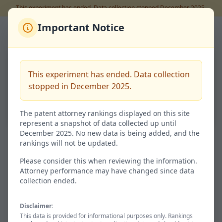
This experiment has ended. Data collection stopped December 2025.
Important Notice
Back to Rankings
高橋 詔男
This experiment has ended. Data collection
Code:
100108578
stopped in December 2025.
54.6%
Success Rate
The patent attorney rankings displayed on this site
represent a snapshot of data collected up until
December 2025. No new data is being added, and the
rankings will not be updated.
Granted / 特許査定
Not Granted / 非特許
610
507
Please consider this when reviewing the information.
Attorney performance may have changed since data
54.6% of total
45.4%
collection ended.
Disclaimer:
Avg. Time / 平均期間
Total / 総出願数
This data is provided for informational purposes only. Rankings
1038d
1117