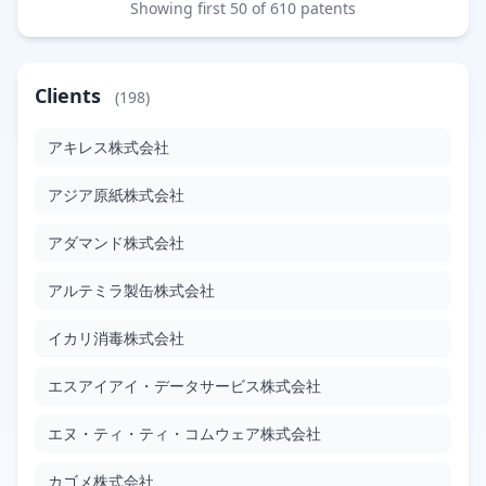
Showing first 50 of 610 patents
漂白助剤組成物およびパルプ漂白方法
JP2010001594
Google Patents
Clients
(198)
Filed: 1/7/2010
Granted: 9/13/2013
1345 days
アキレス株式会社
防振装置
アジア原紙株式会社
JP2010001909
Google Patents
アダマンド株式会社
Filed: 1/7/2010
Granted: 3/16/2012
799 days
アルテミラ製缶株式会社
排煙システム
JP2010002132
イカリ消毒株式会社
Google Patents
エスアイアイ・データサービス株式会社
Filed: 1/7/2010
Granted: 3/1/2013
1149 days
エヌ・ティ・ティ・コムウェア株式会社
速度計測装置および変位計測装置
JP2010002258
カゴメ株式会社