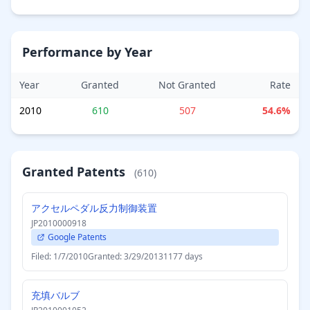
Performance by Year
Year
Granted
Not Granted
Rate
2010
610
507
54.6%
Granted Patents
(610)
アクセルペダル反力制御装置
JP2010000918
Google Patents
Filed: 1/7/2010
Granted: 3/29/2013
1177 days
充填バルブ