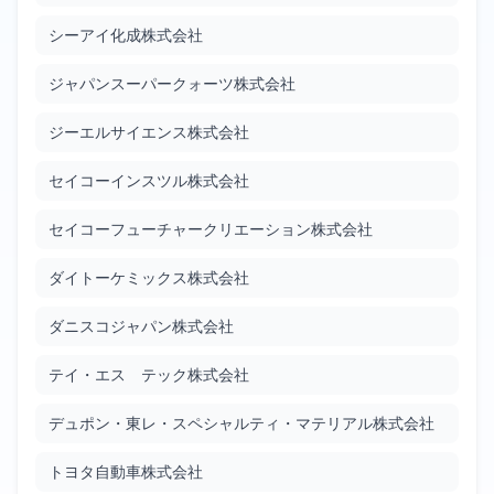
白金／酸化タングステン系水素感応膜の製造方法
シーアイ化成株式会社
JP2010002346
Google Patents
ジャパンスーパークォーツ株式会社
Filed: 1/7/2010
Granted: 12/14/2012
1072 days
ジーエルサイエンス株式会社
波形表示装置
セイコーインスツル株式会社
JP2010002404
Google Patents
セイコーフューチャークリエーション株式会社
Filed: 1/7/2010
Granted: 8/16/2013
1317 days
ダイトーケミックス株式会社
累進屈折力レンズ及びその製造方法
ダニスコジャパン株式会社
JP2010002713
Google Patents
テイ・エス テック株式会社
Filed: 1/7/2010
Granted: 8/23/2013
1324 days
デュポン・東レ・スペシャルティ・マテリアル株式会社
光コネクタアダプタ
JP2010002931
トヨタ自動車株式会社
Google Patents