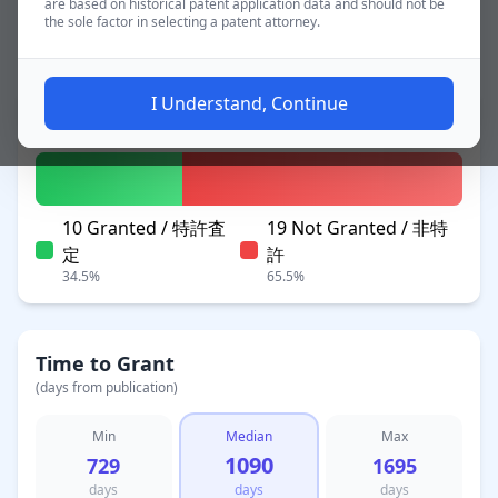
are based on historical patent application data and should not be
the sole factor in selecting a patent attorney.
~3.2 yrs
Applications
I Understand, Continue
Patent Status
10 Granted / 特許査
19 Not Granted / 非特
定
許
34.5%
65.5%
Time to Grant
(days from publication)
Min
Median
Max
1090
729
1695
days
days
days