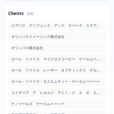
電子ビーム源および電子ビーム源を作製する方法
Clients
(10)
JP2010086967
Google Patents
エアバス ディフェンス アンド スペース エスアーエス
Filed: 4/15/2010
Granted: 12/5/2014
1695 days
オリンパスイメージング株式会社
頭部装着型画像表示装置
JP2010087560
オリンパス株式会社
Google Patents
Filed: 4/15/2010
Granted: 12/7/2012
967 days
カール ツァイス マイクロスコーピー ゲーエムベーハー
カール ツァイス レーザー オプティックス ゲゼルシャフト ミット ベシュレンクテル ハフツング
光学顕微鏡
JP2010092002
カール・ツァイス・エスエムティー・ゲーエムベーハー
Google Patents
Filed: 4/22/2010
Granted: 3/1/2013
1044 days
コミサリア ア レネルジ アトミ－ク エ オ エネルジー アルテルナティヴ
ナノツールズ ゲーエムベーハー
光学装置用の接続装置
JP2010093248