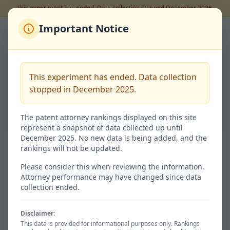
This experiment has ended. Data collection stopped December 2025.
Important Notice
Back to Rankings
下地 健一
This experiment has ended. Data collection
Code:
100147692
stopped in December 2025.
34.5%
Success Rate
The patent attorney rankings displayed on this site
represent a snapshot of data collected up until
December 2025. No new data is being added, and the
rankings will not be updated.
Granted / 特許査定
Not Granted / 非特許
10
19
Please consider this when reviewing the information.
Attorney performance may have changed since data
34.5% of total
65.5%
collection ended.
Disclaimer:
Avg. Time / 平均期間
Total / 総出願数
This data is provided for informational purposes only. Rankings
1157d
29