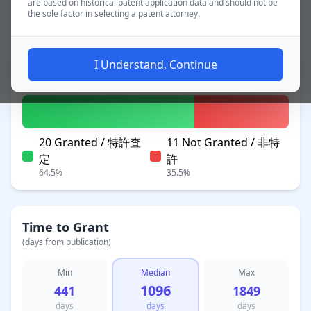
are based on historical patent application data and should not be
the sole factor in selecting a patent attorney.
~3.0 yrs
Applications
I Understand, Continue
Patent Status
20 Granted / 特許査
11 Not Granted / 非特
定
許
64.5%
35.5%
Time to Grant
(days from publication)
Min
Median
Max
1096
441
1849
days
days
days