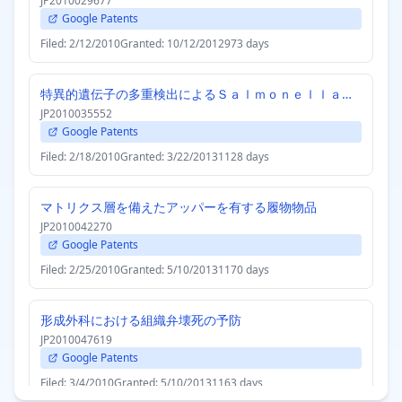
JP2010029677
Google Patents
Filed: 2/12/2010
Granted: 10/12/2012
973 days
特異的遺伝子の多重検出によるＳａｌｍｏｎｅｌｌａＴｙｐｈｉｍｕｒｉｕｍの迅速同定法
JP2010035552
Google Patents
Filed: 2/18/2010
Granted: 3/22/2013
1128 days
マトリクス層を備えたアッパーを有する履物物品
JP2010042270
Google Patents
Filed: 2/25/2010
Granted: 5/10/2013
1170 days
形成外科における組織弁壊死の予防
JP2010047619
Google Patents
Filed: 3/4/2010
Granted: 5/10/2013
1163 days