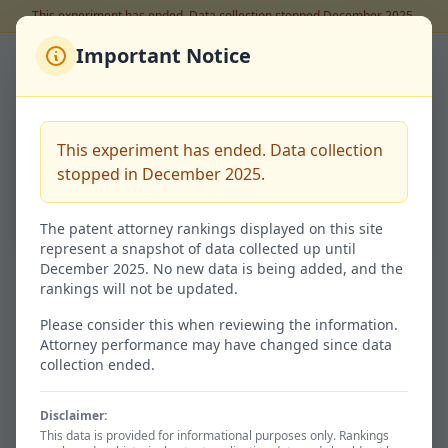
This experiment has ended. Data collection stopped December 2025.
Important Notice
Back to Rankings
山口 裕孝
This experiment has ended. Data collection
Code:
100160923
stopped in December 2025.
64.5%
Success Rate
The patent attorney rankings displayed on this site
represent a snapshot of data collected up until
December 2025. No new data is being added, and the
rankings will not be updated.
Granted / 特許査定
Not Granted / 非特許
20
11
Please consider this when reviewing the information.
Attorney performance may have changed since data
64.5% of total
35.5%
collection ended.
Disclaimer:
Avg. Time / 平均期間
Total / 総出願数
This data is provided for informational purposes only. Rankings
1096d
31