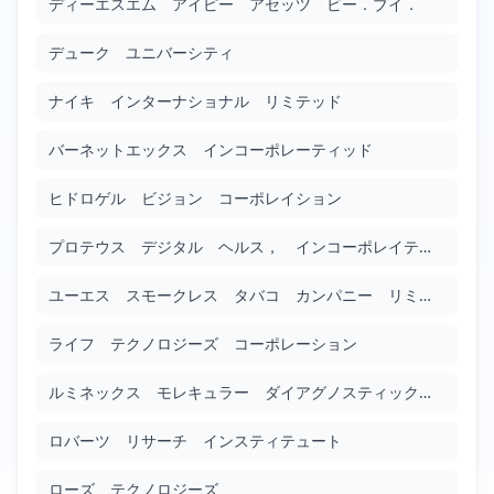
ディーエスエム アイピー アセッツ ビー．ブイ．
Google Patents
Filed: 3/11/2010
Granted: 1/24/2014
1415 days
デューク ユニバーシティ
無溶媒抽出プロセス
ナイキ インターナショナル リミテッド
JP2010051328
Google Patents
バーネットエックス インコーポレーティッド
Filed: 3/11/2010
Granted: 4/3/2015
1849 days
ヒドロゲル ビジョン コーポレイション
栄養組成物
プロテウス デジタル ヘルス， インコーポレイテッド
JP2010053141
Google Patents
ユーエス スモークレス タバコ カンパニー リミテッド ライアビリティ カンパニー
Filed: 3/11/2010
Granted: 1/18/2013
1044 days
ライフ テクノロジーズ コーポレーション
保証されたシステム可用性を有する安全な通信のためのアジル・ネットワーク・プロトコル
ルミネックス モレキュラー ダイアグノスティックス， インク．
JP2010063126
Google Patents
ロバーツ リサーチ インスティテュート
Filed: 3/18/2010
Granted: 9/16/2011
547 days
ローズ テクノロジーズ