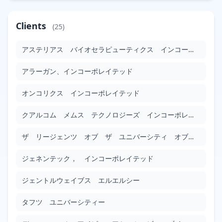
ナノ結晶
Clients
(25)
JP2010048812
Google Patents
アステリアス バイオセラピューティクス インコーポレイテッド
Filed: 3/4/2010
Granted: 4/26/2013
1149 days
アラーガン、インコーポレイテッド
干渉性変調
JP2010049269
オンコリクス インコーポレイテッド
Google Patents
Filed: 3/4/2010
Granted: 9/2/2011
547 days
クアルコム メムス テクノロジーズ インコーポレーテッド
ザ リージェンツ オブ ザ ユニバーシティ オブ カリフォルニア
相同組換えを利用したイネアントラニル酸合成酵素の改変
JP2010051310
ジェネンテック， インコーポレイテッド
Google Patents
Filed: 3/11/2010
Granted: 11/21/2014
1716 days
ジェントルウェイブス エルエルシー
タフツ ユニバーシティー
ＰＵＦＡポリケチドシンターゼ系およびそれらの使用方法
JP2010051317